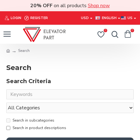
20% OFF
on all products
Shop now
LOGIN
REGISTER
USD
ENGLISH
US
0
0
Search
Search
Search Criteria
Search in subcategories
Search in product descriptions