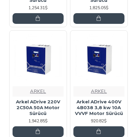
Sürücü
Sürücü
1,254.31$
1,825.05$
ARKEL
ARKEL
Arkel ADrive 220V
Arkel ADrive 400V
2C50A 50A Motor
4B038 3,8 kw 10A
Sürücü
VVVF Motor Sürücü
1,942.85$
920.82$