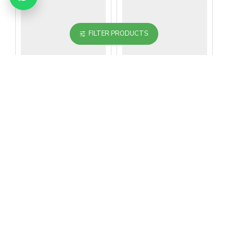
FILTER PRODUCTS
ARKEL
ARKEL
Arkel Arcode 400V
Arkel Arcode 400V
Sürücü 4B14A
Sürücü 4B17A
Universal
Universal
1,272.56$
1,337.27$