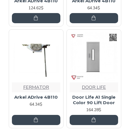
Arkel ADrive 4B110
Arkel ADrive 4B110
124.62$
64.34$
FERMATOR
DOOR LIFE
Arkel ADrive 4B110
Door Life A1 Single
Color 90 Lift Door
64.34$
164.28$