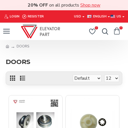
20% OFF
on all products
Shop now
LOGIN
REGISTER
USD
ENGLISH
US
0
0
DOORS
DOORS