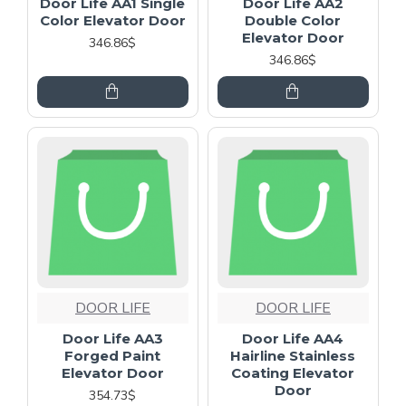
Door Life AA1 Single
Door Life AA2
Color Elevator Door
Double Color
Elevator Door
346.86$
346.86$
DOOR LIFE
DOOR LIFE
Door Life AA3
Door Life AA4
Forged Paint
Hairline Stainless
Elevator Door
Coating Elevator
Door
354.73$