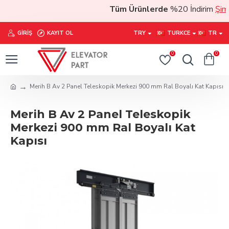
Tüm Ürünlerde
%20 İndirim
Şimdi
GIRIŞ
KAYIT OL
TRY
TURKCE
TR
0
0
Merih B Av 2 Panel Teleskopik Merkezi 900 mm Ral Boyalı Kat Kapısı
Merih B Av 2 Panel Teleskopik
Merkezi 900 mm Ral Boyalı Kat
Kapısı