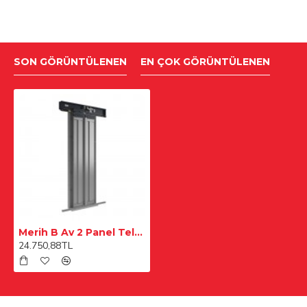
SON GÖRÜNTÜLENEN
EN ÇOK GÖRÜNTÜLENEN
Merih B Av 2 Panel Teleskopik Merkezi 900 mm Ral Boyalı Kat Kapısı
24.750,88TL