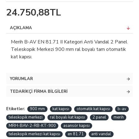
24.750,88TL
AÇIKLAMA
Merih B-AV EN 81.71 II Kategori Anti Vandal 2 Panel
Teleskopik Merkezi 900 mm ral boyalı tam otomatik
kat kapısı.
YORUMLAR
TEDARIKÇI FIRMA BILGILERI
Etiketler:
900 mm
kat kapısı
otomatik kat kapısı
b-av
teleskopik merkezi
ral boyalı kat kapısı
2 panel
merih
MRH-BAV-2-RB-KT-900
asansör kapısı
teleskopik merkezi kat kapısı
en 81.71
anti vandal