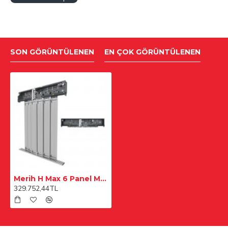
SON GÖRÜNTÜLENEN
EN ÇOK GÖRÜNTÜLENEN
Merih H Max 6 Panel Merkezi 2300 mm Desenli Paslanmaz Kabin Kapısı
329.752,44TL