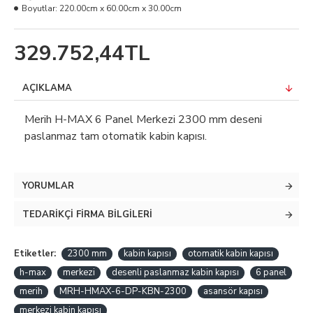
Boyutlar:
220.00cm x 60.00cm x 30.00cm
329.752,44TL
AÇIKLAMA
Merih H-MAX 6 Panel Merkezi 2300 mm deseni
paslanmaz tam otomatik kabin kapısı.
YORUMLAR
TEDARIKÇI FIRMA BILGILERI
Etiketler:
2300 mm
kabin kapısı
otomatik kabin kapısı
h-max
merkezi
desenli paslanmaz kabin kapısı
6 panel
merih
MRH-HMAX-6-DP-KBN-2300
asansör kapısı
merkezi kabin kapısı