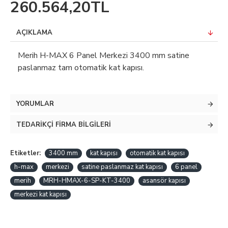
260.564,20TL
AÇIKLAMA
Merih H-MAX 6 Panel Merkezi 3400 mm satine
paslanmaz tam otomatik kat kapısı.
YORUMLAR
TEDARIKÇI FIRMA BILGILERI
Etiketler:
3400 mm
kat kapısı
otomatik kat kapısı
h-max
merkezi
satine paslanmaz kat kapısı
6 panel
merih
MRH-HMAX-6-SP-KT-3400
asansör kapısı
merkezi kat kapısı