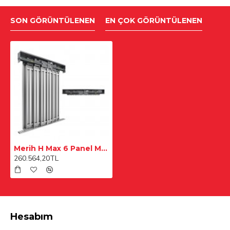
SON GÖRÜNTÜLENEN
EN ÇOK GÖRÜNTÜLENEN
Merih H Max 6 Panel Merkezi 3400 mm Satine Paslanmaz Kat Kapısı
260.564,20TL
Hesabım