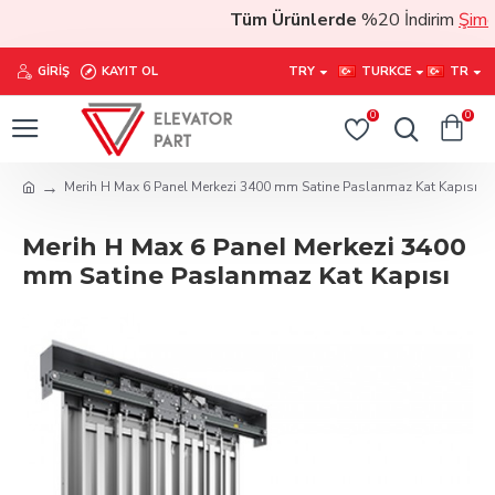
Tüm Ürünlerde
%20 İndirim
Şimdi s
GIRIŞ
KAYIT OL
TRY
TURKCE
TR
0
0
Merih H Max 6 Panel Merkezi 3400 mm Satine Paslanmaz Kat Kapısı
Merih H Max 6 Panel Merkezi 3400
mm Satine Paslanmaz Kat Kapısı