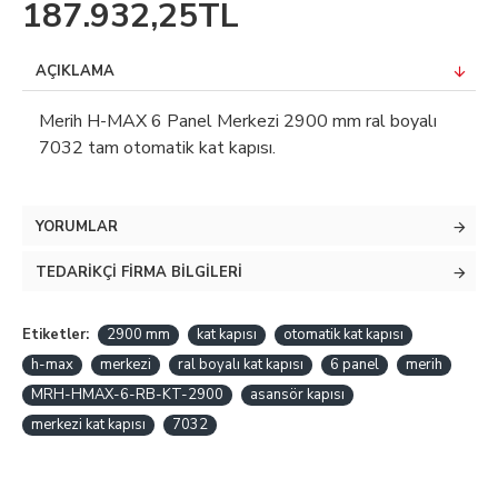
187.932,25TL
AÇIKLAMA
Merih H-MAX 6 Panel Merkezi 2900 mm ral boyalı
7032 tam otomatik kat kapısı.
YORUMLAR
TEDARIKÇI FIRMA BILGILERI
Etiketler:
2900 mm
kat kapısı
otomatik kat kapısı
h-max
merkezi
ral boyalı kat kapısı
6 panel
merih
MRH-HMAX-6-RB-KT-2900
asansör kapısı
merkezi kat kapısı
7032