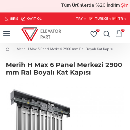
Tüm Ürünlerde
%20 İndirim
Şimdi 
GIRIŞ
KAYIT OL
TRY
TURKCE
TR
0
0
Merih H Max 6 Panel Merkezi 2900 mm Ral Boyalı Kat Kapısı
Merih H Max 6 Panel Merkezi 2900
mm Ral Boyalı Kat Kapısı