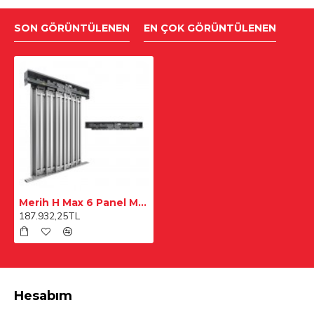
SON GÖRÜNTÜLENEN
EN ÇOK GÖRÜNTÜLENEN
Merih H Max 6 Panel Merkezi 2900 mm Ral Boyalı Kat Kapısı
187.932,25TL
Hesabım