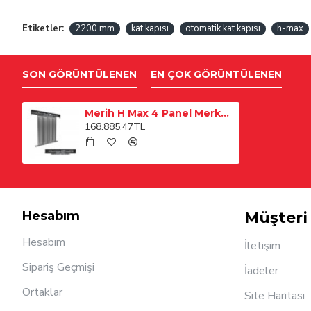
Etiketler:
2200 mm
kat kapısı
otomatik kat kapısı
h-max
SON GÖRÜNTÜLENEN
EN ÇOK GÖRÜNTÜLENEN
Merih H Max 4 Panel Merkezi 2200 mm Satine Paslanmaz Kat Kapısı
168.885,47TL
Hesabım
Müşteri 
Hesabım
İletişim
Sipariş Geçmişi
İadeler
Ortaklar
Site Haritası