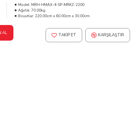
L
Model:
MRH-HMAX-4-SP-MRKZ-2200
Ağırlık:
70.00kg
Boyutlar:
220.00cm x 60.00cm x 30.00cm
N AL
TAKIP ET
KARŞILAŞTIR