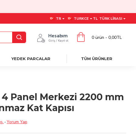
TR
TURKCE
TL
TÜRK LIRASI
Hesabım
0 ürün - 0,00TL
Giriş / Kayıt ol
YEDEK PARCALAR
TÜM ÜRÜNLER
 4 Panel Merkezi 2200 mm
anmaz Kat Kapısı
ş.
-
Yorum Yap