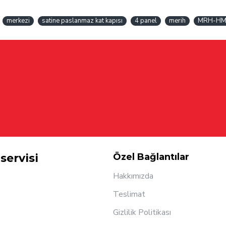
merkezi
satine paslanmaz kat kapısı
4 panel
merih
MRH-HM
servisi
Özel Bağlantılar
Hakkımızda
Teslimat
Gizlilik Politikası