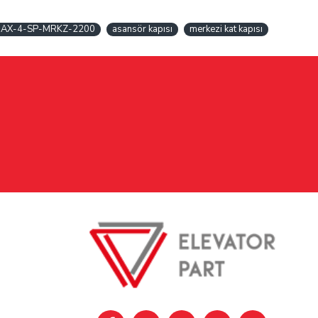
AX-4-SP-MRKZ-2200
asansör kapısı
merkezi kat kapısı