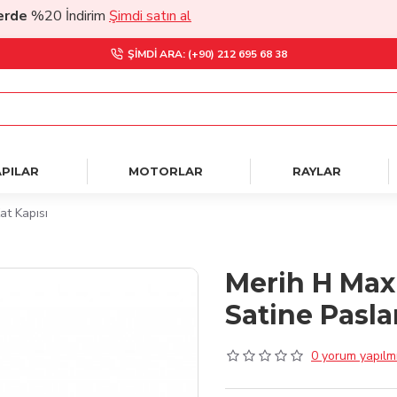
e
%20 İndirim
Şimdi satın al
ŞIMDI ARA: (+90) 212 695 68 38
PILAR
MOTORLAR
RAYLAR
t Kapısı
Merih H Max
Satine Pasl
0 yorum yapılmı