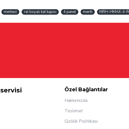
merkezi
ral boyalı kat kapısı
4 panel
merih
MRH-HMAX-4-R
servisi
Özel Bağlantılar
Hakkımızda
Teslimat
Gizlilik Politikası