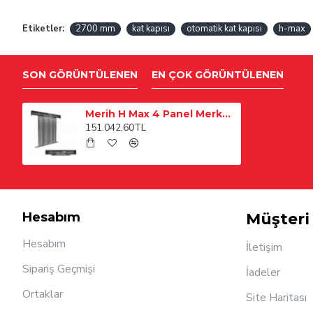
Etiketler:
2700 mm
kat kapısı
otomatik kat kapısı
h-max
SON GÖRÜNTÜLENEN
EN ÇOK GÖRÜNTÜLENEN
Merih H Max 4 Panel Merkezi 2700 mm Ral Boyalı Kat Kapısı
151.042,60TL
Hesabım
Müşteri 
Hesabım
İletişim
Sipariş Geçmişi
İadeler
Ortaklar
Site Haritası