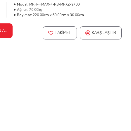
L
Model:
MRH-HMAX-4-RB-MRKZ-2700
Ağırlık:
70.00kg
Boyutlar:
220.00cm x 60.00cm x 30.00cm
N AL
TAKIP ET
KARŞILAŞTIR