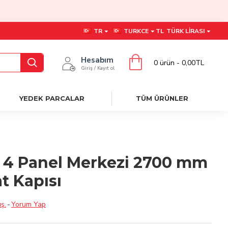
TR
TURKCE
TL
TÜRK LIRASI
Hesabım
0 ürün - 0,00TL
Giriş / Kayıt ol
YEDEK PARCALAR
TÜM ÜRÜNLER
 4 Panel Merkezi 2700 mm
at Kapısı
ş.
-
Yorum Yap