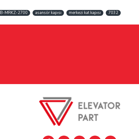
B-MRKZ-2700
asansör kapısı
merkezi kat kapısı
7032