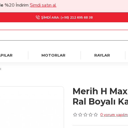
20 İndirim
Şimdi satın al
ŞIMDI ARA: (+90) 212 695 68 38
PILAR
MOTORLAR
RAYLAR
ı
Merih H Max
Ral Boyalı K
0 yorum yapılmı