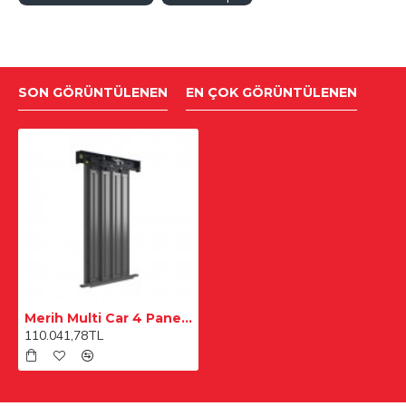
SON GÖRÜNTÜLENEN
EN ÇOK GÖRÜNTÜLENEN
Merih Multi Car 4 Panel Merkezi 1100 mm Desenli Paslanmaz Kabin Kapısı
110.041,78TL