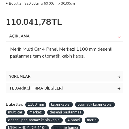
Boyutlar:
220.00cm x 60.00cm x 30.00cm
110.041,78TL
AÇIKLAMA
Merih Multi Car 4 Panel Merkezi 1100 mm desenli
paslanmaz tam otomatik kabin kapısı.
YORUMLAR
TEDARIKÇI FIRMA BILGILERI
Etiketler:
1100 mm
kabin kapısı
otomatik kabin kapısı
multi car
merkezi
desenli paslanmaz
desenli paslanmaz kabin kapısı
4 panel
merih
MRH-MRKZ-DP-1100
asansör kapısı