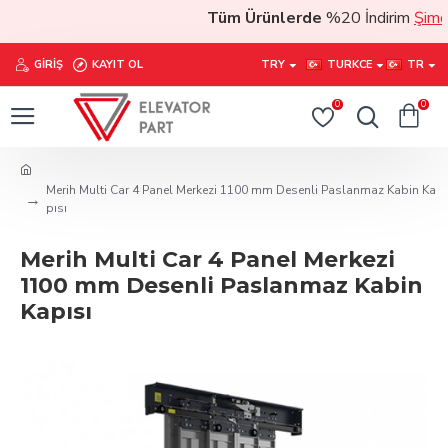
Tüm Ürünlerde
%20 İndirim
Şimdi s
GIRIŞ
KAYIT OL
TRY
TURKCE
TR
0
0
Merih Multi Car 4 Panel Merkezi 1100 mm Desenli Paslanmaz Kabin Ka
pısı
Merih Multi Car 4 Panel Merkezi
1100 mm Desenli Paslanmaz Kabin
Kapısı