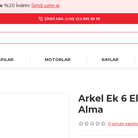
0 İndirim
Şimdi satın al
ŞIMDI ARA: (+90) 212 695 68 38
PILAR
MOTORLAR
RAYLAR
Arkel Ek 6 E
Alma
0 yorum yapılmı