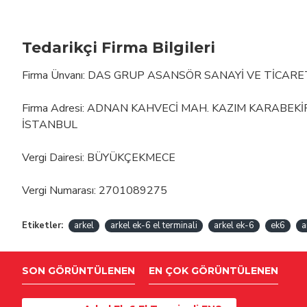
Tedarikçi Firma Bilgileri
Firma Ünvanı: DAS GRUP ASANSÖR SANAYİ VE TİCARE
Firma Adresi: ADNAN KAHVECİ MAH. KAZIM KARABEK
İSTANBUL
Vergi Dairesi: BÜYÜKÇEKMECE
Vergi Numarası: 2701089275
Etiketler:
arkel
arkel ek-6 el terminali
arkel ek-6
ek6
a
SON GÖRÜNTÜLENEN
EN ÇOK GÖRÜNTÜLENEN