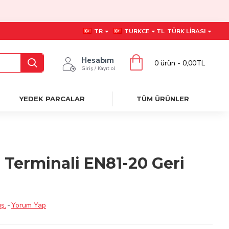
TR
TURKCE
TL
TÜRK LIRASI
Hesabım
0 ürün - 0,00TL
Giriş / Kayıt ol
YEDEK PARCALAR
TÜM ÜRÜNLER
l Terminali EN81-20 Geri
ş.
-
Yorum Yap