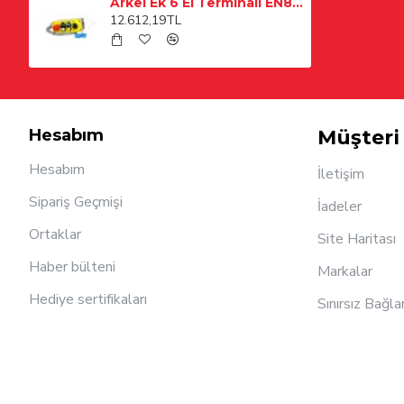
Arkel Ek 6 El Terminali EN81-20 Geri Alma
12.612,19TL
Hesabım
Müşteri 
Hesabım
İletişim
Sipariş Geçmişi
İadeler
Ortaklar
Site Haritası
Haber bülteni
Markalar
Hediye sertifikaları
Sınırsız Bağla