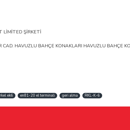
T LİMİTED ŞİRKETİ
İR CAD. HAVUZLU BAHÇE KONAKLARI HAVUZLU BAHÇE KONA
rkel ek6
en81-20 el terminali
geri alma
RKL-K-6