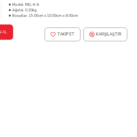
Model:
RKL-K-6
Ağırlık:
0.20kg
Boyutlar:
15.00cm x 10.00cm x 8.00cm
N AL
TAKIP ET
KARŞILAŞTIR