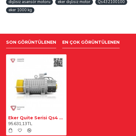
dişlisiz asansör motoru
eker dişlisiz motor
Qs432100100
eker 1000 kg
SON GÖRÜNTÜLENEN
EN ÇOK GÖRÜNTÜLENEN
Eker Quite Serisi Qs4 Qs432100100 1000 Kg Dişlisiz Asansör Motoru
95.631,13TL