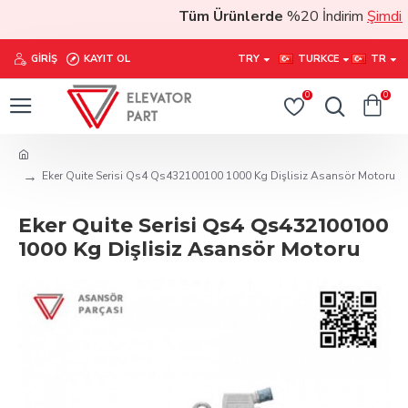
Tüm Ürünlerde
%20 İndirim
Şimdi sat
GIRIŞ
KAYIT OL
TRY
TURKCE
TR
0
0
Eker Quite Serisi Qs4 Qs432100100 1000 Kg Dişlisiz Asansör Motoru
Eker Quite Serisi Qs4 Qs432100100
1000 Kg Dişlisiz Asansör Motoru