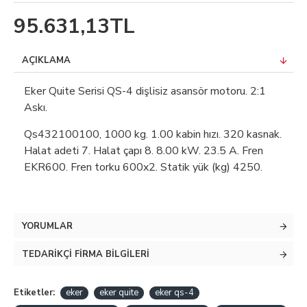
95.631,13TL
AÇIKLAMA
Eker Quite Serisi QS-4 dişlisiz asansör motoru. 2:1
Askı.
Qs432100100, 1000 kg. 1.00 kabin hızı. 320 kasnak.
Halat adeti 7. Halat çapı 8. 8.00 kW. 23.5 A. Fren
EKR600. Fren torku 600x2. Statik yük (kg) 4250.
YORUMLAR
TEDARIKÇI FIRMA BILGILERI
Etiketler:
eker
eker quite
eker qs-4