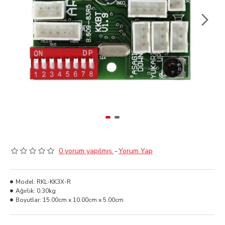
0 yorum yapılmış.
-
Yorum Yap
Model:
RKL-KK3X-R
Ağırlık:
0.30kg
Boyutlar:
15.00cm x 10.00cm x 5.00cm