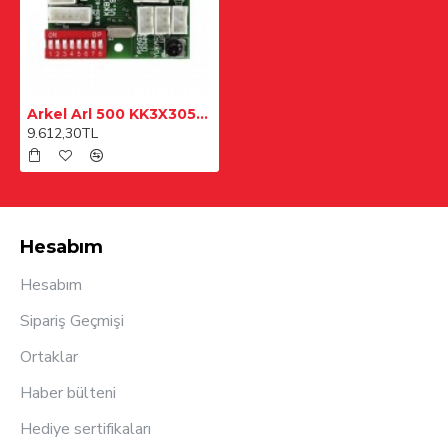
Arkel Arl 500 KK3X3057AR Kırmızı Çağrı ve Gösterge Modülü
9.612,30TL
Hesabım
Hesabım
Sipariş Geçmişi
Ortaklar
Haber bülteni
Hediye sertifikaları