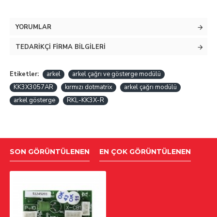
YORUMLAR
TEDARIKÇI FIRMA BILGILERI
Etiketler:
arkel
arkel çağrı ve gösterge modülü
KK3X3057AR
kırmızı dotmatrix
arkel çağrı modülü
arkel gösterge
RKL-KK3X-R
SON GÖRÜNTÜLENEN
EN ÇOK GÖRÜNTÜLENEN