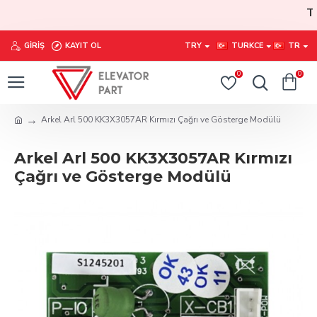
Tüm
GIRIŞ
KAYIT OL
TRY
TURKCE
TR
0
0
Arkel Arl 500 KK3X3057AR Kırmızı Çağrı ve Gösterge Modülü
Arkel Arl 500 KK3X3057AR Kırmızı
Çağrı ve Gösterge Modülü