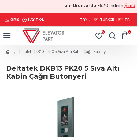
Tüm Ürünlerde
%20 İndirim
Şimdi sa
GIRIŞ
KAYIT OL
TRY
TURKCE
TR
0
0
Deltatek DKB13 PK20 5 Sıva Altı Kabin Çağrı Butonyeri
Deltatek DKB13 PK20 5 Sıva Altı
Kabin Çağrı Butonyeri