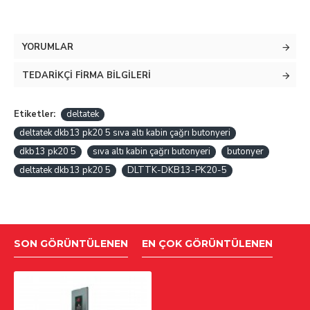
YORUMLAR
TEDARIKÇI FIRMA BILGILERI
Etiketler:
deltatek
deltatek dkb13 pk20 5 sıva altı kabin çağrı butonyeri
dkb13 pk20 5
sıva altı kabin çağrı butonyeri
butonyer
deltatek dkb13 pk20 5
DLTTK-DKB13-PK20-5
SON GÖRÜNTÜLENEN
EN ÇOK GÖRÜNTÜLENEN