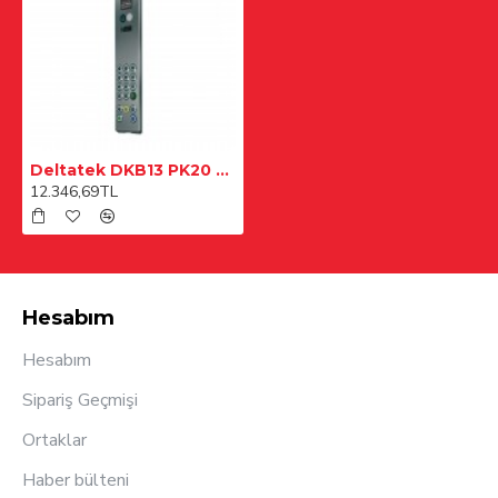
Deltatek DKB13 PK20 5 Sıva Altı Kabin Çağrı Butonyeri
12.346,69TL
Hesabım
Hesabım
Sipariş Geçmişi
Ortaklar
Haber bülteni