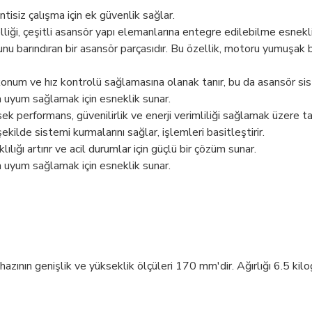
isiz çalışma için ek güvenlik sağlar.
ği, çeşitli asansör yapı elemanlarına entegre edilebilme esnekli
u barındıran bir asansör parçasıdır. Bu özellik, motoru yumuşak 
num ve hız kontrolü sağlamasına olanak tanır, bu da asansör siste
ına uyum sağlamak için esneklik sunar.
ek performans, güvenilirlik ve enerji verimliliği sağlamak üzere tas
ekilde sistemi kurmalarını sağlar, işlemleri basitleştirir.
ılığı artırır ve acil durumlar için güçlü bir çözüm sunar.
ına uyum sağlamak için esneklik sunar.
ının genişlik ve yükseklik ölçüleri 170 mm'dir. Ağırlığı 6.5 kilo