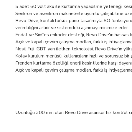
5 adet 60 volt akü ile kurtarma yapabilme yeteneği, kesint
Senkron ve asenkron makinelerle uyumlu çalışabilme özelli
Revo Drive, kontaktörsüz pano tasarımıyla SO fonksiyonun
verimliliğini artırır ve sistemdeki aşınmayı minimize eder.
Endat ve SinCos enkoder desteği, Revo Drive'ın hassas ko
Açık ve kapalı çevrim çalışma modları, farklı iş ihtiyaçlar
Nesil Fuji IGBT yarı iletken teknolojisi, Revo Drive'ın yüks
Kolay kurulum menüsü, kullanıcıların hızlı ve sorunsuz bir ş
Frenden kurtarma özelliği, enerji kesintilerine karşı dayanıkl
Açık ve kapalı çevrim çalışma modları, farklı iş ihtiyaçlar
Uzunluğu 300 mm olan Revo Drive asansör hız kontrol cihaz