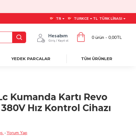
TR
TURKCE
TL
TÜRK LIRASI
Hesabım
0 ürün - 0,00TL
Giriş / Kayıt ol
YEDEK PARCALAR
TÜM ÜRÜNLER
Lc Kumanda Kartı Revo
 380V Hız Kontrol Cihazı
ş.
-
Yorum Yap