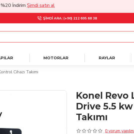
dirim
Şimdi satın al
ŞIMDI ARA: (+90) 212 695 68 38
PILAR
MOTORLAR
RAYLAR
ontrol Cihazı Takımı
Konel Revo 
Drive 5.5 kw
Takımı
0 yorum yapılmı