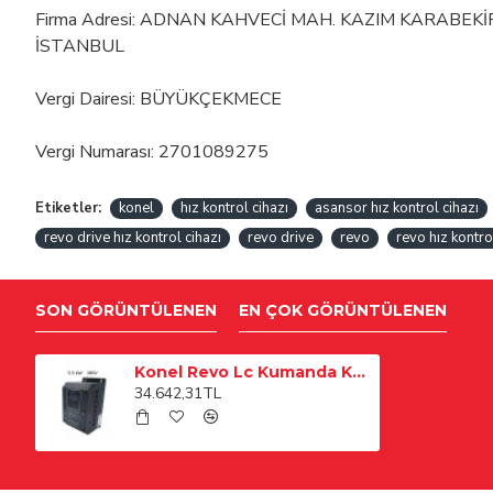
Firma Adresi: ADNAN KAHVECİ MAH. KAZIM KARABEK
İSTANBUL
Vergi Dairesi: BÜYÜKÇEKMECE
Vergi Numarası: 2701089275
Etiketler:
konel
hız kontrol cihazı
asansor hız kontrol cihazı
revo drive hız kontrol cihazı
revo drive
revo
revo hız kontro
SON GÖRÜNTÜLENEN
EN ÇOK GÖRÜNTÜLENEN
Konel Revo Lc Kumanda Kartı Revo Drive 5.5 kw 380V Hız Kontrol Cihazı Takımı
34.642,31TL