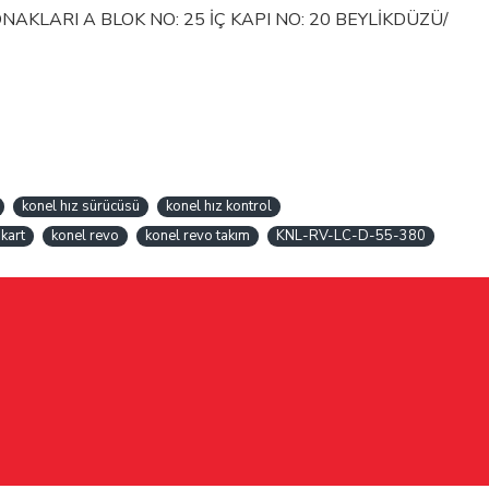
KLARI A BLOK NO: 25 İÇ KAPI NO: 20 BEYLİKDÜZÜ/
konel hız sürücüsü
konel hız kontrol
kart
konel revo
konel revo takım
KNL-RV-LC-D-55-380