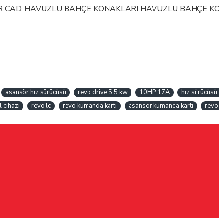
İR CAD. HAVUZLU BAHÇE KONAKLARI HAVUZLU BAHÇE KONA
asansör hız sürücüsü
revo drive 5.5 kw
10HP 17A
hız sürücüsü
l cihazı
revo lc
revo kumanda kartı
asansör kumanda kartı
revo 