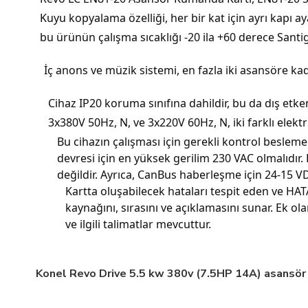
Kuyu kopyalama özelliği, her bir kat için ayrı kapı aya
bu ürünün çalışma sıcaklığı -20 ila +60 derece Santi
İç anons ve müzik sistemi, en fazla iki asansöre kad
Cihaz IP20 koruma sınıfına dahildir, bu da dış etke
3x380V 50Hz, N, ve 3x220V 60Hz, N, iki farklı elek
Bu cihazın çalışması için gerekli kontrol besle
devresi için en yüksek gerilim 230 VAC olmalıdır. Ko
değildir. Ayrıca, CanBus haberleşme için 24-15 
Kartta oluşabilecek hataları tespit eden ve HATA
kaynağını, sırasını ve açıklamasını sunar. Ek ol
ve ilgili talimatlar mevcuttur.
Konel Revo Drive 5.5 kw 380v (7.5HP 14A) asansör hı