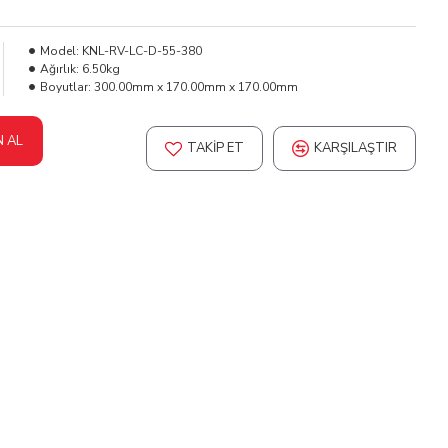
Model:
KNL-RV-LC-D-55-380
Ağırlık:
6.50kg
Boyutlar:
300.00mm x 170.00mm x 170.00mm
N AL
TAKIP ET
KARŞILAŞTIR