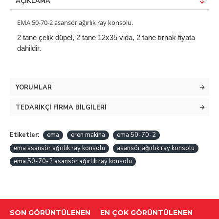
AÇIKLAMA
EMA 50-70-2 asansör ağırlık ray konsolu.
2 tane çelik düpel, 2 tane 12x35 vida, 2 tane tırnak fiyata 
dahildir.
YORUMLAR
TEDARIKÇI FIRMA BILGILERI
Etiketler:
ema
eren makina
ema 50-70-2
ema asansör ağrılık ray konsolu
asansör ağırlık ray konsolu
ema 50-70-2 asansör ağırlık ray konsolu
SON GÖRÜNTÜLENEN
EN ÇOK GÖRÜNTÜLENEN