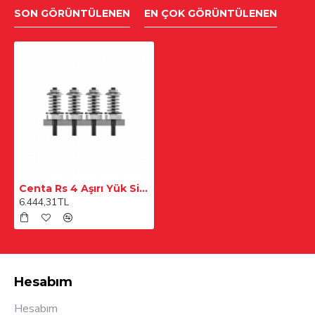
SON GÖRÜNTÜLENEN
EN ÇOK GÖRÜNTÜLENEN
Centa Rs 4 Aşırı Yük Sistemi
6.444,31TL
Hesabım
Hesabım