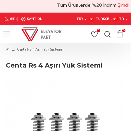
Tüm Ürünlerde
%20 İndirim
Şimdi sat
GIRIŞ
KAYIT OL
TRY
TURKCE
TR
0
0
Centa Rs 4 Aşırı Yük Sistemi
Centa Rs 4 Aşırı Yük Sistemi