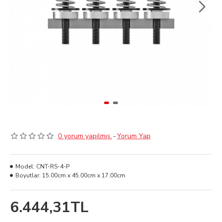
0 yorum yapılmış.
-
Yorum Yap
Model:
CNT-RS-4-P
Boyutlar:
15.00cm x 45.00cm x 17.00cm
6.444,31TL