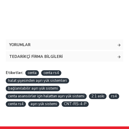
YORUMLAR
TEDARIKÇI FIRMA BILGILERI
Etiketler:
centa
centa rs4
halat şişesinden aşırı yük sistemleri
bağlanılabilir aşırı yük sistemi
centa asansörler için halattan aşırı yük sistemi
2:1 askı
rs4
centa rs4
aşırı yük sistemi
CNT-RS-4-P