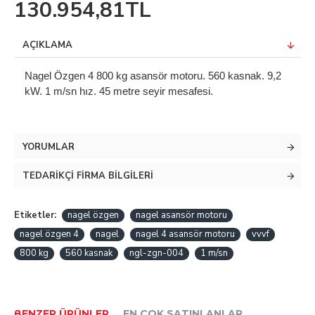
130.954,81TL
AÇIKLAMA
Nagel Özgen 4 800 kg asansör motoru. 560 kasnak. 9,2
kW. 1 m/sn hız. 45 metre seyir mesafesi.
YORUMLAR
TEDARIKÇI FIRMA BILGILERI
Etiketler:
nagel özgen
nagel asansör motoru
nagel özgen 4
nagel
nagel 4 asansör motoru
vvvf
800 kg
560 kasnak
ngl-zgn-004
1 m/sn
BENZER ÜRÜNLER
EN ÇOK SATINLANLAR