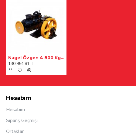
Nagel Özgen 4 800 Kg 1,00 m/snvvvf Hız
130.954,81TL
Hesabım
Hesabım
Sipariş Geçmişi
Ortaklar