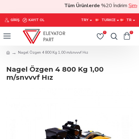
Tüm Ürünlerde
%20 İndirim
Şimdi s
GIRIŞ
KAYIT OL
TRY
TURKCE
TR
0
0
Nagel Özgen 4 800 Kg 1,00 m/snvvvf Hız
Nagel Özgen 4 800 Kg 1,00
m/snvvvf Hız