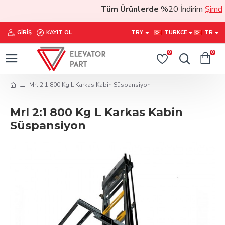
Tüm Ürünlerde
%20 İndirim
Şimdi sa
GIRIŞ
KAYIT OL
TRY
TURKCE
TR
0
0
Mrl 2:1 800 Kg L Karkas Kabin Süspansiyon
Mrl 2:1 800 Kg L Karkas Kabin
Süspansiyon