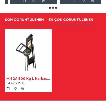
SON GÖRÜNTÜLENEN
EN ÇOK GÖRÜNTÜLENEN
Mrl 2:1 800 Kg L Karkas Kabin Süspansiyon
54.425,19TL