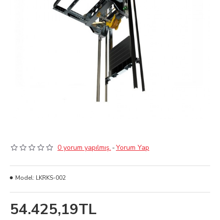
0 yorum yapılmış.
-
Yorum Yap
Model:
LKRKS-002
54.425,19TL