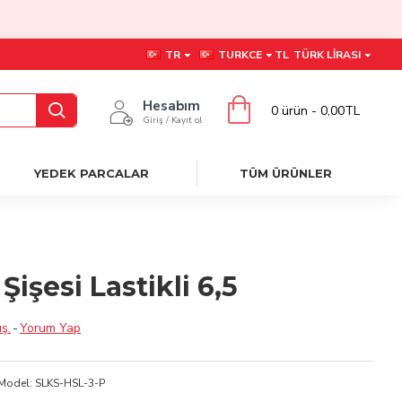
TR
TURKCE
TL
TÜRK LIRASI
Hesabım
0 ürün - 0,00TL
Giriş / Kayıt ol
YEDEK PARCALAR
TÜM ÜRÜNLER
Şişesi Lastikli 6,5
ş.
-
Yorum Yap
Model:
SLKS-HSL-3-P