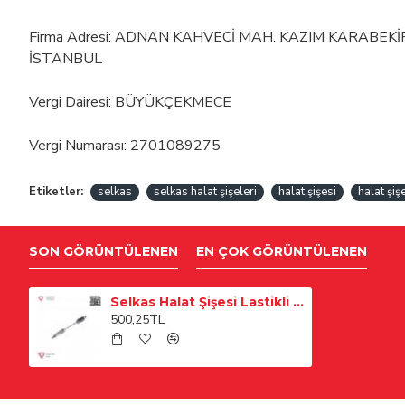
Firma Adresi: ADNAN KAHVECİ MAH. KAZIM KARABEK
İSTANBUL
Vergi Dairesi: BÜYÜKÇEKMECE
Vergi Numarası: 2701089275
Etiketler:
selkas
selkas halat şişeleri
halat şişesi
halat şişe
SON GÖRÜNTÜLENEN
EN ÇOK GÖRÜNTÜLENEN
Selkas Halat Şişesi Lastikli 6,5
500,25TL