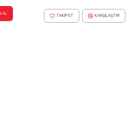
N AL
TAKIP ET
KARŞILAŞTIR