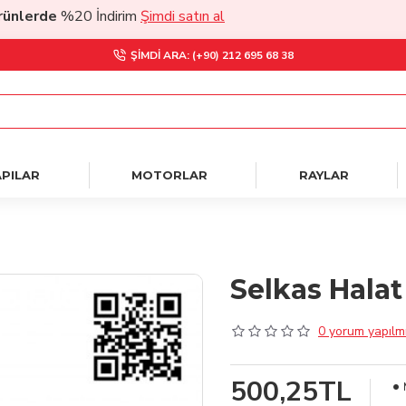
lerde
%20 İndirim
Şimdi satın al
ŞIMDI ARA: (+90) 212 695 68 38
PILAR
MOTORLAR
RAYLAR
Selkas Halat 
0 yorum yapılmı
500,25TL