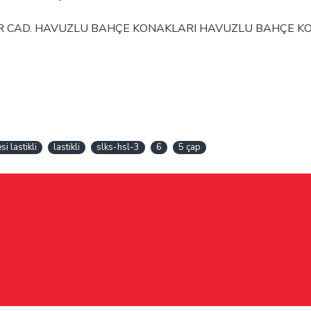
İR CAD. HAVUZLU BAHÇE KONAKLARI HAVUZLU BAHÇE KONA
si lastikli
lastikli
slks-hsl-3
6
5 çap