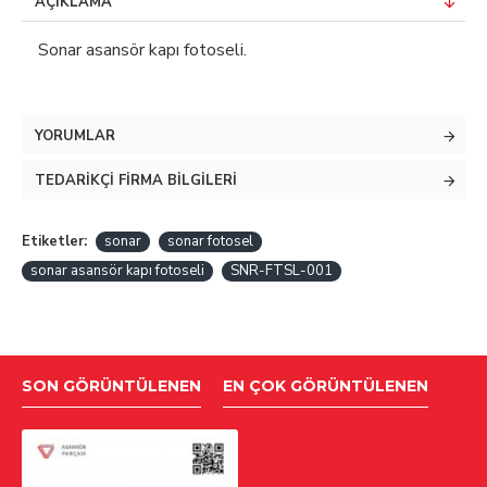
AÇIKLAMA
Sonar asansör kapı fotoseli.
YORUMLAR
TEDARIKÇI FIRMA BILGILERI
Etiketler:
sonar
sonar fotosel
sonar asansör kapı fotoseli
SNR-FTSL-001
SON GÖRÜNTÜLENEN
EN ÇOK GÖRÜNTÜLENEN