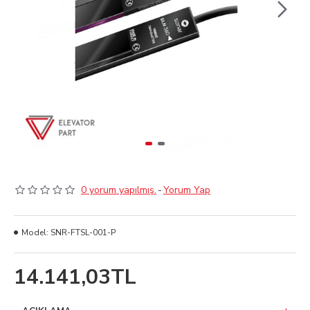
0 yorum yapılmış.
-
Yorum Yap
Model:
SNR-FTSL-001-P
14.141,03TL