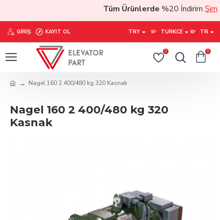
Tüm Ürünlerde
%20 İndirim
Şimdi 
GIRIŞ
KAYIT OL
TRY
TURKCE
TR
0
0
Nagel 160 2 400/480 kg 320 Kasnak
Nagel 160 2 400/480 kg 320
Kasnak