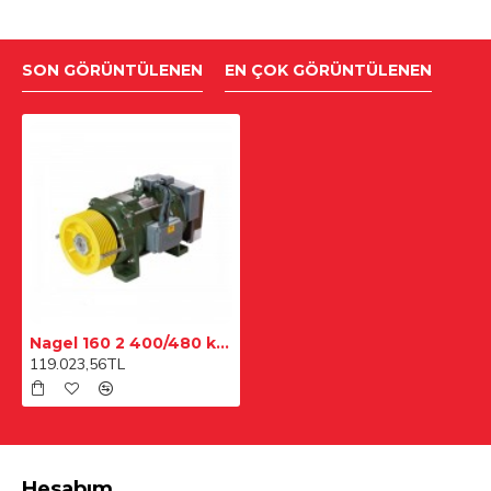
SON GÖRÜNTÜLENEN
EN ÇOK GÖRÜNTÜLENEN
Nagel 160 2 400/480 kg 320 Kasnak
119.023,56TL
Hesabım