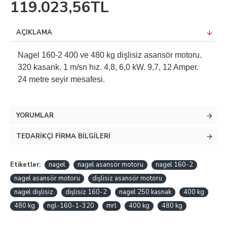
119.023,56TL
AÇIKLAMA
Nagel 160-2 400 ve 480 kg dişlisiz asansör motoru.
320 kasank. 1 m/sn hız. 4,8, 6,0 kW. 9,7, 12 Amper.
24 metre seyir mesafesi.
YORUMLAR
TEDARIKÇI FIRMA BILGILERI
Etiketler:
nagel
nagel asansör motoru
nagel 160-2
nagel asansör motoru
dişlisiz asansör motoru
nagel dişlisiz
dişlisiz 160-2
nagel 250 kasnak
400 kg
480 kg
ngl-160-1-320
mrl
400 kg
480 kg