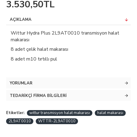
3.530,50TL
AÇIKLAMA
Wittur Hydra Plus 2L9AT0010 transmisyon halat
makarası
8 adet çelik halat makarası
8 adet m10 tırtıllı pul
YORUMLAR
TEDARIKÇI FIRMA BILGILERI
Etiketler:
wittur transmisyon halat makarası
halat makarası
2L9AT0010
WTTR-2L9AT0010