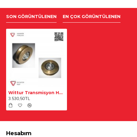
SON GÖRÜNTÜLENEN
EN ÇOK GÖRÜNTÜLENEN
Wittur Transmisyon Halat Makarası
3.530,50TL
Hesabım