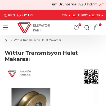
Tüm Ürünlerde
%20 İndirim
Şimdi s
GIRIŞ
KAYIT OL
TRY
TURKCE
TR
0
0
Wittur Transmisyon Halat Makarası
Wittur Transmisyon Halat
Makarası